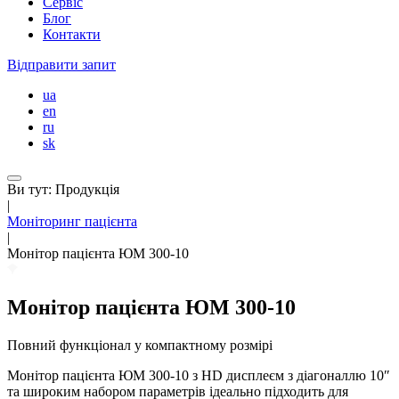
Сервіс
Блог
Контакти
Відправити запит
ua
en
ru
sk
Ви тут:
Продукція
|
Моніторинг пацієнта
|
Монітор пацієнта ЮМ 300-10
Монітор пацієнта ЮМ 300-10
Повний функціонал у компактному розмірі
Монітор пацієнта ЮМ 300-10 з HD дисплеєм з діагоналлю 10″
та широким набором параметрів ідеально підходить для