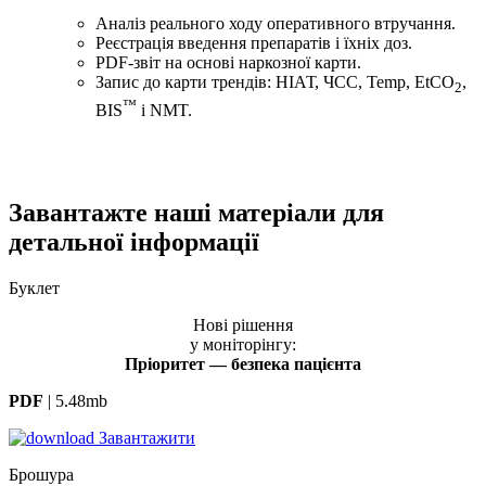
Аналіз реального ходу оперативного втручання.
Реєстрація введення препаратів і їхніх доз.
PDF-звіт на основі наркозної карти.
Запис до карти трендів: НІАТ, ЧСС, Temp, EtCO
,
2
™
BIS
і NMT.
Завантажте наші матеріали
для
детальної інформації
Буклет
Нові рішення
у моніторінгу:
Пріоритет — безпека пацієнта
PDF
|
5.48mb
Завантажити
Брошура