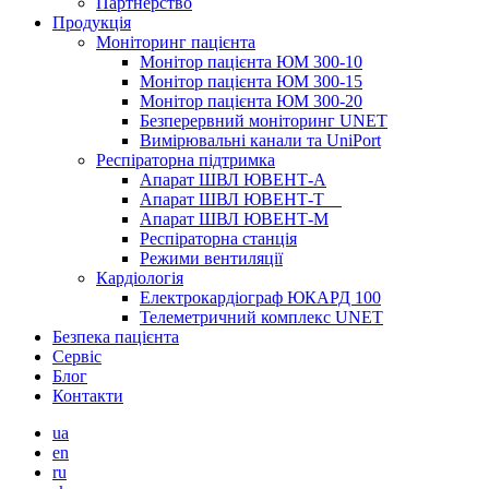
Партнерство
Продукція
Моніторинг пацієнта
Монітор пацієнта ЮМ 300-10
Монітор пацієнта ЮМ 300-15
Монітор пацієнта ЮМ 300-20
Безперервний моніторинг UNET
Вимірювальні канали та UniPort
Респіраторна підтримка
Апарат ШВЛ ЮВЕНТ-А
Апарат ШВЛ ЮВЕНТ‑Т
Апарат ШВЛ ЮВЕНТ-М
Респіраторна станція
Режими вентиляції
Кардіологія
Електрокардіограф ЮКАРД 100
Телеметричний комплекс UNET
Безпека пацієнта
Сервіс
Блог
Контакти
ua
en
ru