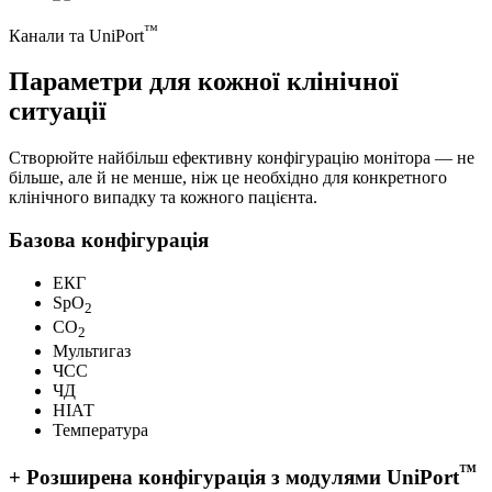
™
Канали та UniPort
Параметри для кожної клінічної
ситуації
Створюйте найбільш ефективну конфігурацію монітора — не
більше, але й не менше, ніж це необхідно для конкретного
клінічного випадку та кожного пацієнта.
Базова конфігурація
ЕКГ
SpO
2
CO
2
Мультигаз
ЧСС
ЧД
НІАТ
Температура
™
+ Розширена конфігурація з модулями UniPort