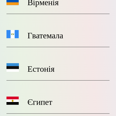
Вірменія
Гватемала
Естонія
Єгипет