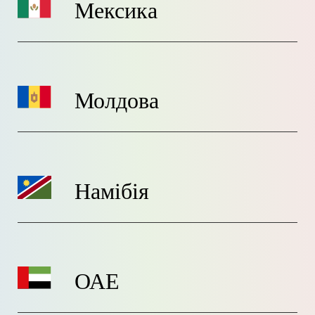
Мексика
Молдова
Намібія
ОАЕ