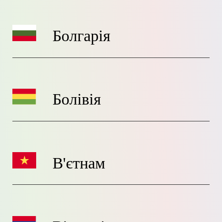
Болгарія
Болівія
В'єтнам