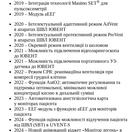
®
2019
– Інтеграція технології Masimo SET
для
пульсоксиметрії
2019
– Модуль аЕЕГ
2020
– Інтелектуальний адаптивний режим AdVent
в апаратах ШВЛ ЮВЕНТ
2020
– Інтелектуальний протективний режим ProVent
в апаратах ШВЛ ЮВЕНТ
2020
– Окремий режим вентиляції із шоломом
2021
– Можливість підключення відеоларингоскопа
до ЮВЕНТ
2021
– Можливість підключення портативного УЗ-
датчика до ЮВЕНТ
2022
– Режим CPR: реанімаційна вентиляція при
компресії грудної клітини
2022
– Функція AutO2: автоматичне регулювання та
підтримка оптимальної, мінімально можливої
концентрації кисню в дихальній суміші
2023
– Автоматизована анестезіологічна карта
у моніторах пацієнта
2023
– ЕЕГ-модуль з функцією аЕЕГ для моніторів
пацієнта
2024
– Функція оцінки можливості відлучення пацієнта
від ШВЛ (SBT) в UVENT-S
2024
– Новий анімований віджет «Монітор легень» в