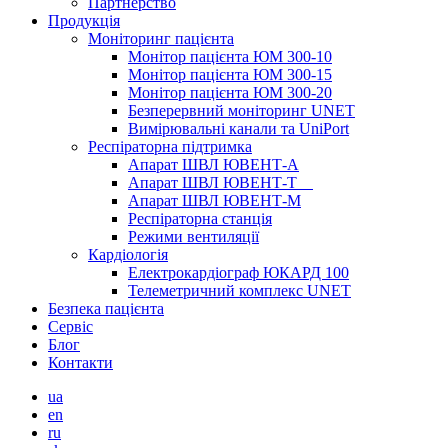
Партнерство
Продукція
Моніторинг пацієнта
Монітор пацієнта ЮМ 300-10
Монітор пацієнта ЮМ 300-15
Монітор пацієнта ЮМ 300-20
Безперервний моніторинг UNET
Вимірювальні канали та UniPort
Респіраторна підтримка
Апарат ШВЛ ЮВЕНТ-А
Апарат ШВЛ ЮВЕНТ‑Т
Апарат ШВЛ ЮВЕНТ-М
Респіраторна станція
Режими вентиляції
Кардіологія
Електрокардіограф ЮКАРД 100
Телеметричний комплекс UNET
Безпека пацієнта
Сервіс
Блог
Контакти
ua
en
ru