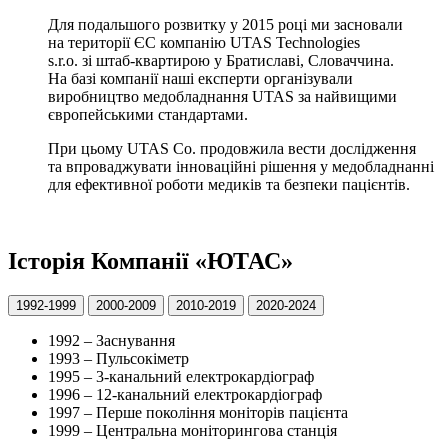
Для подальшого розвитку у 2015 році ми засновали
на території ЄС компанію UTAS Technologies
s.r.o. зі штаб-квартирою у Братиславі, Словаччина.
На базі компанії наші експерти організували
виробництво медобладнання UTAS за найвищими
європейськими стандартами.
При цьому UTAS Co. продовжила вести дослідження
та впроваджувати інноваційні рішення у медобладнанні
для ефективної роботи медиків та безпеки пацієнтів.
Історія Компанії «ЮТАС»
1992-1999
2000-2009
2010-2019
2020-2024
1992
– Заснування
1993
– Пульсокіметр
1995
– 3-канальний електрокардіограф
1996
– 12-канальний електрокардіограф
1997
– Перше покоління моніторів пацієнта
1999
– Центральна моніторингова станція