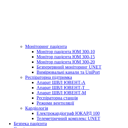
Моніторинг пацієнта
Монітор пацієнта ЮМ 300-10
Монітор пацієнта ЮМ 300-15
Монітор пацієнта ЮМ 300-20
Безперервний моніторинг UNET
Вимірювальні канали та UniPort
Респіраторна підтримка
Апарат ШВЛ ЮВЕНТ-А
Апарат ШВЛ ЮВЕНТ‑Т
Апарат ШВЛ ЮВЕНТ-М
Респіраторна станція
Режими вентиляції
Кардіологія
Електрокардіограф ЮКАРД 100
Телеметричний комплекс UNET
Безпека пацієнта