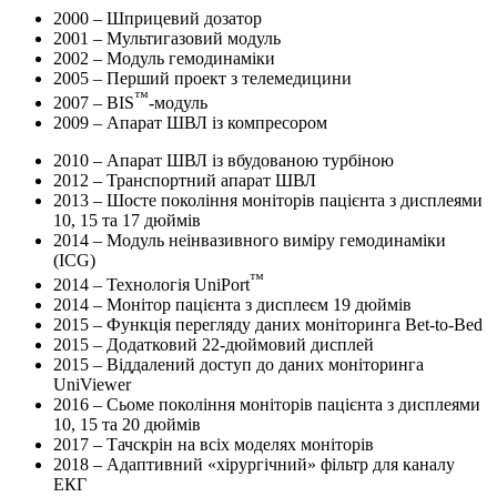
2000
– Шприцевий дозатор
2001
– Мультигазовий модуль
2002
– Модуль гемодинаміки
2005
– Перший проект з телемедицини
™
2007
– BIS
-модуль
2009
– Апарат ШВЛ із компресором
2010
– Апарат ШВЛ із вбудованою турбіною
2012
– Транспортний апарат ШВЛ
2013
– Шосте покоління моніторів пацієнта з дисплеями
10, 15 та 17 дюймів
2014
– Модуль неінвазивного виміру гемодинаміки
(ICG)
™
2014
– Технологія UniPort
2014
– Монітор пацієнта з дисплеєм 19 дюймів
2015
– Функція перегляду даних моніторинга Bet-to-Bed
2015
– Додатковий 22-дюймовий дисплей
2015
– Віддалений доступ до даних моніторинга
UniViewer
2016
– Сьоме покоління моніторів пацієнта з дисплеями
10, 15 та 20 дюймів
2017
– Тачскрін на всіх моделях моніторів
2018
– Адаптивний «хірургічний» фільтр для каналу
ЕКГ