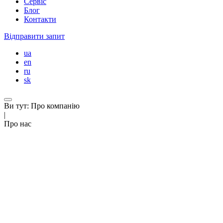
Сервіс
Блог
Контакти
Відправити запит
ua
en
ru
sk
Ви тут:
Про компанію
|
Про нас