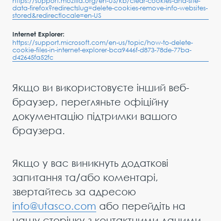
https://support.mozilla.org/en-US/kb/clear-cookies-and-site-
data-firefox?redirectslug=delete-cookies-remove-info-websites-
stored&redirectlocale=en-US
Internet Explorer:
https://support.microsoft.com/en-us/topic/how-to-delete-
cookie-files-in-internet-explorer-bca9446f-d873-78de-77ba-
d42645fa52fc
Якщо ви використовуєте інший веб-
браузер, перегляньте офіційну
документацію підтримки вашого
браузера.
Якщо у вас виникнуть додаткові
запитання та/або коментарі,
звертайтесь за адресою
info@utasco.com
або перейдіть на
нашу сторінку з контактними даними