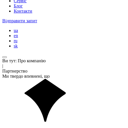
Сервіс
Блог
Контакти
Відправити запит
ua
en
ru
sk
Ви тут:
Про компанію
|
Партнерство
Ми твердо впевнені, що