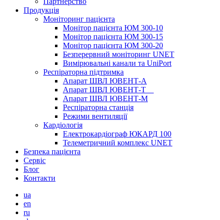
Партнерство
Продукція
Моніторинг пацієнта
Монітор пацієнта ЮМ 300-10
Монітор пацієнта ЮМ 300-15
Монітор пацієнта ЮМ 300-20
Безперервний моніторинг UNET
Вимірювальні канали та UniPort
Респіраторна підтримка
Апарат ШВЛ ЮВЕНТ-А
Апарат ШВЛ ЮВЕНТ‑Т
Апарат ШВЛ ЮВЕНТ-М
Респіраторна станція
Режими вентиляції
Кардіологія
Електрокардіограф ЮКАРД 100
Телеметричний комплекс UNET
Безпека пацієнта
Сервіс
Блог
Контакти
ua
en
ru