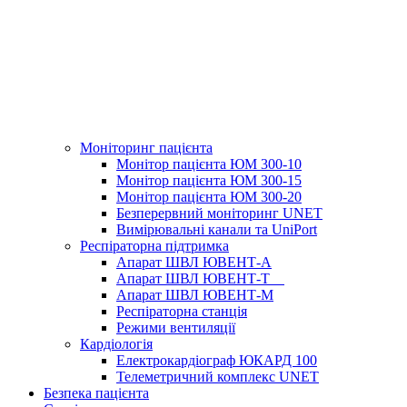
Моніторинг пацієнта
Монітор пацієнта ЮМ 300-10
Монітор пацієнта ЮМ 300-15
Монітор пацієнта ЮМ 300-20
Безперервний моніторинг UNET
Вимірювальні канали та UniPort
Респіраторна підтримка
Апарат ШВЛ ЮВЕНТ-А
Апарат ШВЛ ЮВЕНТ‑Т
Апарат ШВЛ ЮВЕНТ-М
Респіраторна станція
Режими вентиляції
Кардіологія
Електрокардіограф ЮКАРД 100
Телеметричний комплекс UNET
Безпека пацієнта