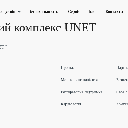
родукція
Безпека пацієнта
Сервіс
Блог
Контакти
ий комплекс UNET
пацієнта
артнерство
Респіраторна підтримка
Кардіо
™
ET
ЮМ 300-10
Апарат ШВЛ ЮВЕНТ-А
Електрок
ЮМ 300-15
Апарат ШВЛ ЮВЕНТ‑Т
Телеметр
ЮМ 300-20
Апарат ШВЛ ЮВЕНТ-М
Про нас
Партн
іторинг UNET
Респіраторна станція
и та UniPort
Режими вентиляції
Моніторинг пацієнта
Безпек
Респіраторна підтримка
Сервіс
Кардіологія
Конта