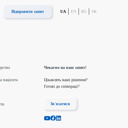
Відправити запит
UA
EN
RU
SK
логія
ардіограф ЮКАРД 100
ичний комплекс UNET
ерство
Чекаємо на ваш запит!
а пацієнта
Цікавлять наші рішення?
Готові до співпраці?
Зв'язатися
кти