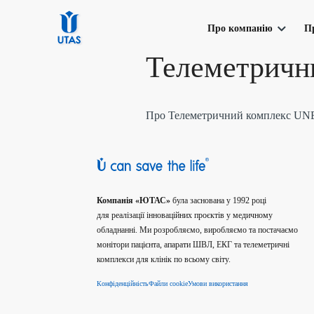
Про компанію
П
Телеметричн
Про нас
Моніторинг 
П
Про Телеметричний комплекс UN
Монітор пацієнта 
Монітор пацієнта 
Монітор пацієнта 
Безперервний мон
Вимірювальні канал
Компанія «ЮТАС»
була заснована у 1992 році
для реалізації інноваційних проєктів у медичному
обладнанні. Ми розробляємо, виробляємо та постачаємо
монітори пацієнта, апарати ШВЛ, ЕКГ та телеметричні
комплекси для клінік по всьому світу.
Конфіденційність
Файли cookie
Умови використання