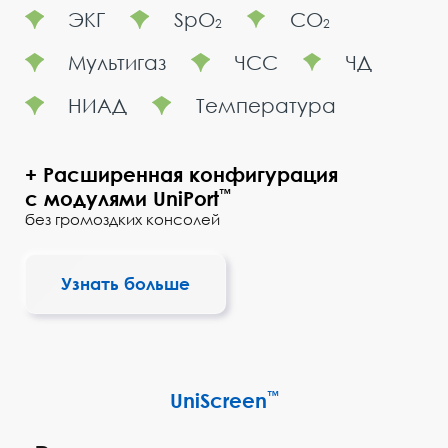
ЭКГ
SpO
CO
2
2
Мультигаз
ЧСС
ЧД
НИАД
Температура
+ Расширенная конфигурация
с модулями UniPort
™
без громоздких консолей
Узнать больше
UniScreen
™